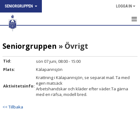
SENIORGRUPPEN
LOGGA IN
HEM
Seniorgruppen
» Övrigt
NYHETER
KALENDER
Tid:
sön 07 juni, 08:00 - 15:00
Plats:
Kälapannsjön
TRUPPEN
Krattning i Kälapannsjön, se separat mail. Ta med
egen matsäck
BILDGALLERI
Aktivitetsinfo:
Arbetshandskar och kläder efter väder.Ta gärna
med en räfsa, modell bred.
KONTAKT
<< Tillbaka