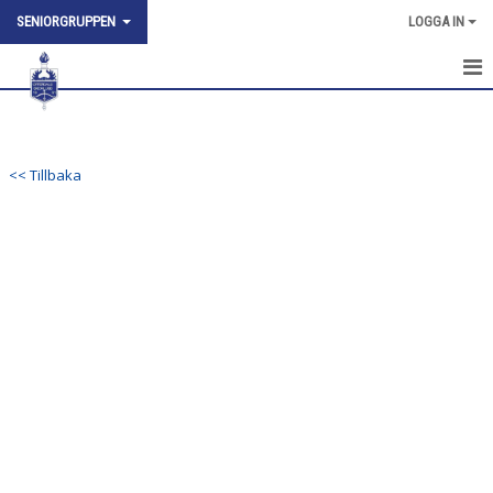
SENIORGRUPPEN
LOGGA IN
HEM
NYHETER
<< Tillbaka
KALENDER
TRUPPEN
BILDGALLERI
KONTAKT