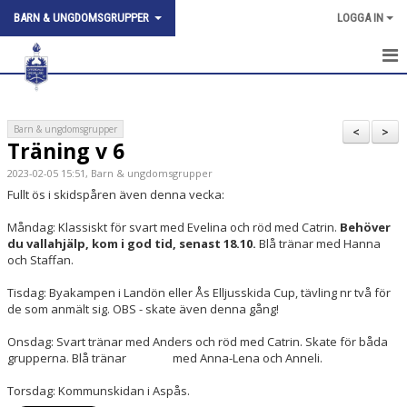
BARN & UNGDOMSGRUPPER
LOGGA IN
HEM
NYHETER
Barn & ungdomsgrupper
<
>
Träning v 6
KALENDER
2023-02-05 15:51, Barn & ungdomsgrupper
Fullt ös i skidspåren även denna vecka:
KONTAKT
Måndag: Klassiskt för svart med Evelina och röd med Catrin.
Behöver
du vallahjälp, kom i god tid, senast 18.10.
Blå tränar med Hanna
och Staffan.
Tisdag: Byakampen i Landön eller Ås Elljusskida Cup, tävling nr två för
de som anmält sig. OBS - skate även denna gång!
Onsdag: Svart tränar med Anders och röd med Catrin. Skate för båda
grupperna. Blå tränar med Anna-Lena och Anneli.
Torsdag: Kommunskidan i Aspås.