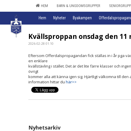
HEM
BARN & UNGDOMSGRUPPER
SENIORGRUP
Hem
Nyheter
Byakampen
Offerdalspropagan
Kvällsproppan onsdag den 11
2026-02-28 01:10
Eftersom Offerdalspropagandan fick ställas in i år pga vä
en enklare
kvällstävling i stället. Det är det lite färre klasser och i
övrigt
kommer alla att känna igen sig. Hjärtligt välkomna till den
information hittar du
här>>
Nyhetsarkiv