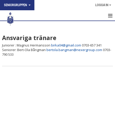
SENIORGRUPPEN
LOGGA IN
HEM
Ansvariga tränare
NYHETER
Juniorer : Magnus Hermansson
birka04@gmail.com
0703-657 341
KALENDER
Seniorer: Bert-Ola Bångman
bertola.bangman@nexergroup.com
0703-
790 533
TRUPPEN
BILDGALLERI
KONTAKT