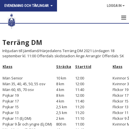
EVENEMANG OCH TÄVLINGAR
LOGGA IN
HEM
Terräng DM
NYHETER
Inbjudan till Jämtland/Härjedalens Terräng DM 2021 Lördagen 18
BYAKAMPEN
september kl. 11:00 Offerdals skidstadion Änge Arrangör Offerdals SK
OFFERDALSPROPAGANDAN
Klass
Sträcka
Starttid
Klass
Män Senior
10 km
12:00
Kvinnor 
OFFERDAL RUNT
Män 35, 40, 45, 50, 55 osv
8 km
12:00
Kvinnor 35
Män 60, 65, 70 osv
4 km
11:40
Flickor 19
DOKUMENT
Pojkar 19
8 km
12:00
Flickor 17
Pojkar 17
4 km
11:40
Flickor 15
KONTAKT
Pojkar 15
2,5 km
11:20
Flickor 13
Pojkar 13
2,5 km
11:20
Flickor 11
ALMÅSA UPP
Pojkar 11 (Ej DM)
2 km
11:10
Flickor 9 
Pojkar 9 år och yngre (Ej DM)
800 m
11:00
Kvinnor M