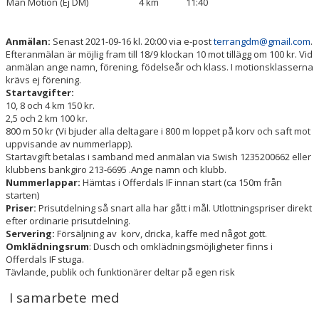
Män Motion (Ej DM)
4 km
11:40
Anmälan:
Senast 2021-09-16 kl. 20:00 via e-post
terrangdm@gmail.com
.
Efteranmälan är möjlig fram till 18/9 klockan 10 mot tillägg om 100 kr. Vid
anmälan ange namn, förening, födelseår och klass. I motionsklasserna
krävs ej förening.
Startavgifter:
10, 8 och 4 km 150 kr.
2,5 och 2 km 100 kr.
800 m 50 kr (Vi bjuder alla deltagare i 800 m loppet på korv och saft mot
uppvisande av nummerlapp).
Startavgift betalas i samband med anmälan via Swish 1235200662 eller
klubbens bankgiro 213-6695 .Ange namn och klubb.
Nummerlappar:
Hämtas i Offerdals IF innan start (ca 150m från
starten)
Priser:
Prisutdelning så snart alla har gått i mål. Utlottningspriser direkt
efter ordinarie prisutdelning.
Servering:
Försäljning av korv, dricka, kaffe med något gott.
Omklädningsrum
: Dusch och omklädningsmöjligheter finns i
Offerdals IF stuga.
Tävlande, publik och funktionärer deltar på egen risk
I samarbete med