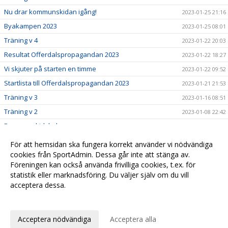
Nu drar kommunskidan igång!
2023-01-25 21:16
Byakampen 2023
2023-01-25 08:01
Träning v 4
2023-01-22 20:03
Resultat Offerdalspropagandan 2023
2023-01-22 18:27
Vi skjuter på starten en timme
2023-01-22 09:52
Startlista till Offerdalspropagandan 2023
2023-01-21 21:53
Träning v 3
2023-01-16 08:51
Träning v 2
2023-01-08 22:42
Barnens skidskola
2023-01-02 15:23
Nyhet!
2022-12-27 12:20
För att hemsidan ska fungera korrekt använder vi nödvändiga
Träning 2022 - 2023
cookies från SportAdmin. Dessa går inte att stänga av.
2022-12-27 12:18
Föreningen kan också använda frivilliga cookies, t.ex. för
Välkomna till Offerdals SK
2022-03-01 13:55
statistik eller marknadsföring. Du väljer själv om du vill
acceptera dessa.
Anpassa dina val
Cookie-
Gå till
inställningar
Webbversion
Acceptera nödvändiga
Acceptera alla