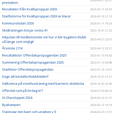
2026-04-27 22:07
prestation.
Resultaten från Kvällsproppan 2026
2026-03-11 23:47
Startlistorna för Kvällsproppan 2026 är klara!
2026-03-10 21:13
Kommunskidan 2026
2026-01-11 19:26
Skidträningen börjar vecka 41
2025-10-01 21:32
Inbjudan till medlemsmöte om hur vi blir bygdens klubb
2025-04-21 22:07
så länge som möjligt!
Årsmöte 27/4
2025-04-12 23:21
Resultatlistor Offerdalspropagandan 2025
2025-01-13 06:50
Summering Offerdalspropagandan 2025
2025-01-13 06:48
Startlistor Offerdalspropagandan
2025-01-10 13:01
Dags att beställa klubbkläder!!
2024-10-21 21:21
Välkomna på inomhusträning med barnens skidskola.
2024-10-02 23:40
Offerdal runt på lördag 6/7
2024-07-05 00:26
St Olavsloppet 2024
2024-05-12 21:57
Byakampen
2024-03-12 16:14
Träningar mm barn och ungdom v 9
2024-02-25 17:31