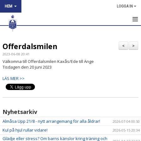
HEM
LOGGA IN
HEM
Offerdalsmilen
NYHETER
<
>
2023-06-08 20:41
OM KLUBBEN
Välkomna till Offerdalsmilen Kaxås/Ede till Änge
Tisdagen den 20 juni 2023
KONTAKT
LÄS MER >>
KÖP SPÅRKORT
ARNE BÅNGÅSENS MINNESFOND
Nyhetsarkiv
TÄVLINGSKALENDER
Almåsa Upp 21/8 - nytt arrangemang för alla åldrar!
2026-07-04 00:50
Kul på hjul rullar vidare!
2026-05-15 20:34
Glädje eller stress? Om barns känslor kring träning och