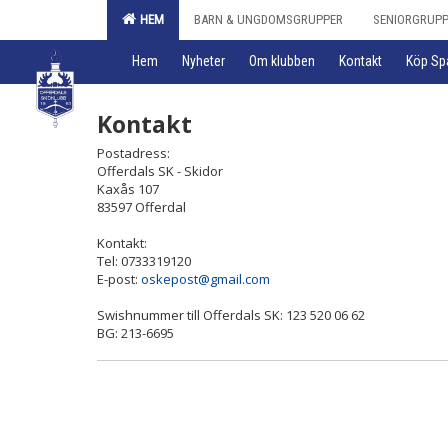
HEM
BARN & UNGDOMSGRUPPER
SENIORGRUP
Hem
Nyheter
Om klubben
Kontakt
Köp Sp
Kontakt
Postadress:
Offerdals SK - Skidor
Kaxås 107
83597 Offerdal
Kontakt:
Tel: 0733319120
E-post:
oskepost@gmail.com
Swishnummer till Offerdals SK: 123 520 06 62
BG: 213-6695