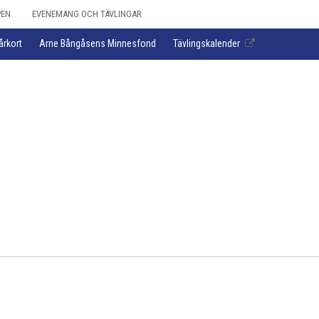
PEN
EVENEMANG OCH TÄVLINGAR
årkort
Arne Bångåsens Minnesfond
Tävlingskalender