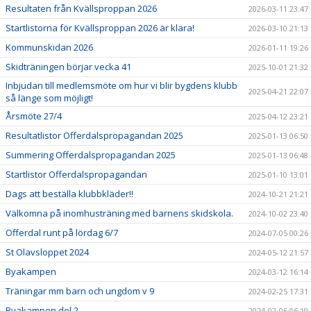
Resultaten från Kvällsproppan 2026
2026-03-11 23:47
Startlistorna för Kvällsproppan 2026 är klara!
2026-03-10 21:13
Kommunskidan 2026
2026-01-11 19:26
Skidträningen börjar vecka 41
2025-10-01 21:32
Inbjudan till medlemsmöte om hur vi blir bygdens klubb
2025-04-21 22:07
så länge som möjligt!
Årsmöte 27/4
2025-04-12 23:21
Resultatlistor Offerdalspropagandan 2025
2025-01-13 06:50
Summering Offerdalspropagandan 2025
2025-01-13 06:48
Startlistor Offerdalspropagandan
2025-01-10 13:01
Dags att beställa klubbkläder!!
2024-10-21 21:21
Välkomna på inomhusträning med barnens skidskola.
2024-10-02 23:40
Offerdal runt på lördag 6/7
2024-07-05 00:26
St Olavsloppet 2024
2024-05-12 21:57
Byakampen
2024-03-12 16:14
Träningar mm barn och ungdom v 9
2024-02-25 17:31
Byakampen del 2
2024-02-05 06:19