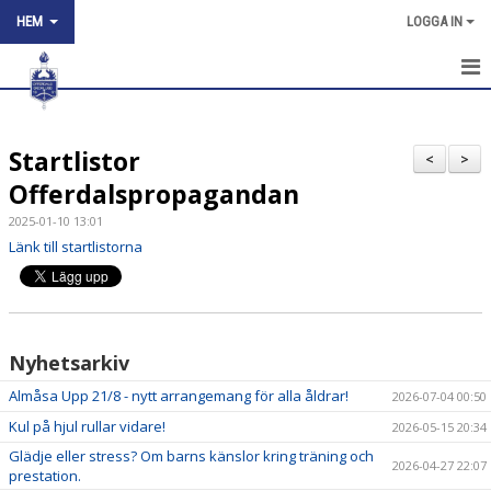
HEM
LOGGA IN
HEM
Startlistor
NYHETER
<
>
Offerdalspropagandan
OM KLUBBEN
2025-01-10 13:01
Länk till startlistorna
KONTAKT
KÖP SPÅRKORT
ARNE BÅNGÅSENS MINNESFOND
Nyhetsarkiv
TÄVLINGSKALENDER
Almåsa Upp 21/8 - nytt arrangemang för alla åldrar!
2026-07-04 00:50
Kul på hjul rullar vidare!
2026-05-15 20:34
Glädje eller stress? Om barns känslor kring träning och
2026-04-27 22:07
prestation.