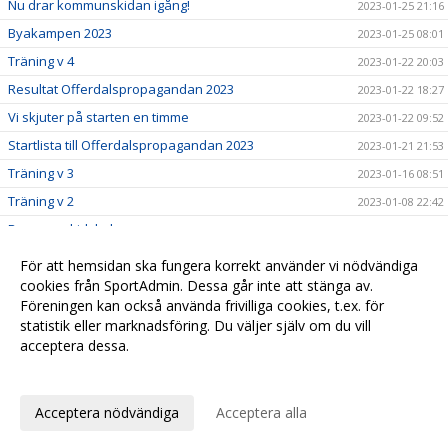
Nu drar kommunskidan igång!
2023-01-25 21:16
Byakampen 2023
2023-01-25 08:01
Träning v 4
2023-01-22 20:03
Resultat Offerdalspropagandan 2023
2023-01-22 18:27
Vi skjuter på starten en timme
2023-01-22 09:52
Startlista till Offerdalspropagandan 2023
2023-01-21 21:53
Träning v 3
2023-01-16 08:51
Träning v 2
2023-01-08 22:42
Barnens skidskola
2023-01-02 15:23
Nyhet!
2022-12-27 12:20
För att hemsidan ska fungera korrekt använder vi nödvändiga
Träning 2022 - 2023
cookies från SportAdmin. Dessa går inte att stänga av.
2022-12-27 12:18
Föreningen kan också använda frivilliga cookies, t.ex. för
Välkomna till Offerdals SK
2022-03-01 13:55
statistik eller marknadsföring. Du väljer själv om du vill
acceptera dessa.
Anpassa dina val
Cookie-
Gå till
inställningar
Webbversion
Acceptera nödvändiga
Acceptera alla