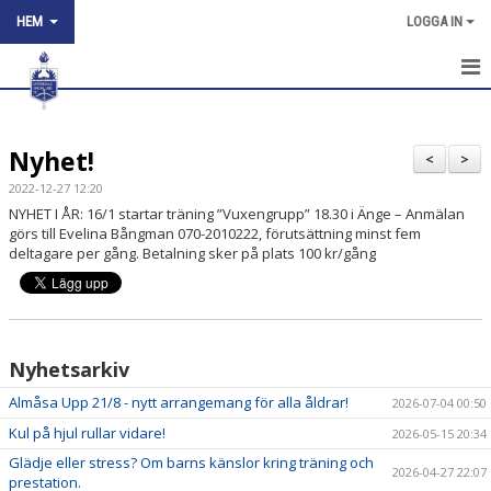
HEM
LOGGA IN
HEM
Nyhet!
NYHETER
<
>
2022-12-27 12:20
OM KLUBBEN
NYHET I ÅR: 16/1 startar träning ”Vuxengrupp” 18.30 i Änge – Anmälan
görs till Evelina Bångman 070-2010222, förutsättning minst fem
KONTAKT
deltagare per gång. Betalning sker på plats 100 kr/gång
KÖP SPÅRKORT
ARNE BÅNGÅSENS MINNESFOND
Nyhetsarkiv
TÄVLINGSKALENDER
Almåsa Upp 21/8 - nytt arrangemang för alla åldrar!
2026-07-04 00:50
Kul på hjul rullar vidare!
2026-05-15 20:34
Glädje eller stress? Om barns känslor kring träning och
2026-04-27 22:07
prestation.