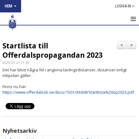
HEM
LOGGA IN
HEM
Startlista till
NYHETER
<
>
Offerdalspropagandan 2023
OM KLUBBEN
2023-01-21 21:53
Det har blivit några fel i angivna tävlingsdistanser, distanser enligt
KONTAKT
inbjudan gäller.
KÖP SPÅRKORT
Finns nu här:
https://www.offerdalssk.se/docs/1501/43438/Startlista%20op2023.pdf
ARNE BÅNGÅSENS MINNESFOND
TÄVLINGSKALENDER
Nyhetsarkiv