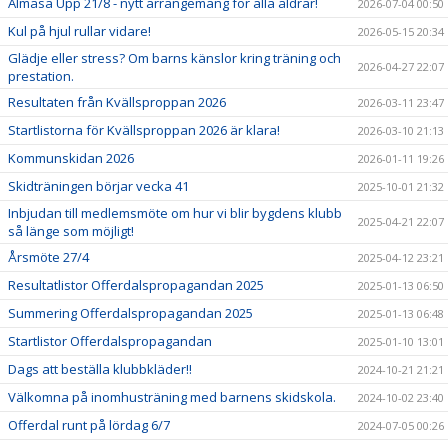
Almåsa Upp 21/8 - nytt arrangemang för alla åldrar!
2026-07-04 00:50
Kul på hjul rullar vidare!
2026-05-15 20:34
Glädje eller stress? Om barns känslor kring träning och
2026-04-27 22:07
prestation.
Resultaten från Kvällsproppan 2026
2026-03-11 23:47
Startlistorna för Kvällsproppan 2026 är klara!
2026-03-10 21:13
Kommunskidan 2026
2026-01-11 19:26
Skidträningen börjar vecka 41
2025-10-01 21:32
Inbjudan till medlemsmöte om hur vi blir bygdens klubb
2025-04-21 22:07
så länge som möjligt!
Årsmöte 27/4
2025-04-12 23:21
Resultatlistor Offerdalspropagandan 2025
2025-01-13 06:50
Summering Offerdalspropagandan 2025
2025-01-13 06:48
Startlistor Offerdalspropagandan
2025-01-10 13:01
Dags att beställa klubbkläder!!
2024-10-21 21:21
Välkomna på inomhusträning med barnens skidskola.
2024-10-02 23:40
Offerdal runt på lördag 6/7
2024-07-05 00:26