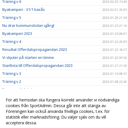
Träning v 6
2023-02-05 15:45
Byakampen - 31/1 kaxås
2023-02-01 20:03
Träning v 5
2023-01-29 21:24
Nu drar kommunskidan igång!
2023-01-25 21:16
Byakampen 2023
2023-01-25 08:01
Träning v 4
2023-01-22 20:03
Resultat Offerdalspropagandan 2023
2023-01-22 18:27
Vi skjuter på starten en timme
2023-01-22 09:52
Startlista till Offerdalspropagandan 2023
2023-01-21 21:53
Träning v 3
2023-01-16 08:51
Träning v 2
2023-01-08 22:42
Barnens skidskola
2023-01-02 15:23
Nyhet!
2022-12-27 12:20
För att hemsidan ska fungera korrekt använder vi nödvändiga
Träning 2022 - 2023
cookies från SportAdmin. Dessa går inte att stänga av.
2022-12-27 12:18
Föreningen kan också använda frivilliga cookies, t.ex. för
Välkomna till Offerdals SK
2022-03-01 13:55
statistik eller marknadsföring. Du väljer själv om du vill
acceptera dessa.